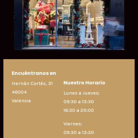
Encuéntranos en
Nuestro Horario
Hernán Cortés, 31
46004
Lunes a Jueves:
Valencia
09:30 a 13:30
16:30 a 20:00
Viernes:
09:30 a 13:30