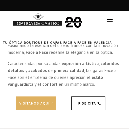
Dónde estamos
644 198 430
Nuestra óptica
Teléfono / WhastApp
TU ÓPTICA BOUTIQUE DE GAFAS FACE A FACE EN VALENCIA
Fusionando la esencia del diseño francés con la innovación
moderna,
Face a Face
redefine la elegancia en la óptica.
Caracterizadas por su audaz
expresión
artística
,
coloridos
detalles
y
acabados
de
primera
calidad
, las gafas Face a
Face son el emblema de quienes aprecian el
estilo
vanguardista
y el
confort
en un mismo marco.
VISÍTANOS AQUÍ
PIDE CITA