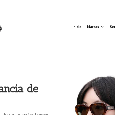
Inicio
Marcas
Ser
ancia de
icado de las
gafas Loewe
,