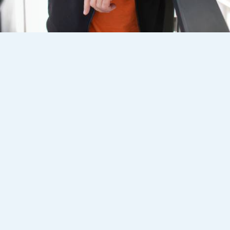
gafas progresivas
transición suave de la visión de lejos a la de cerca
En Óptica de Castro,
personalizamos cada par de gafas
progresivas
para adaptarse a las necesidades y
preferencias individuales de nuestros clientes, utilizando