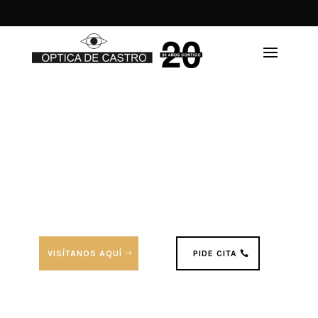
Dónde estamos
644 198 430
Nuestra óptica
Teléfono / WhastApp
gafas en Valencia
VISÍTANOS AQUÍ
PIDE CITA