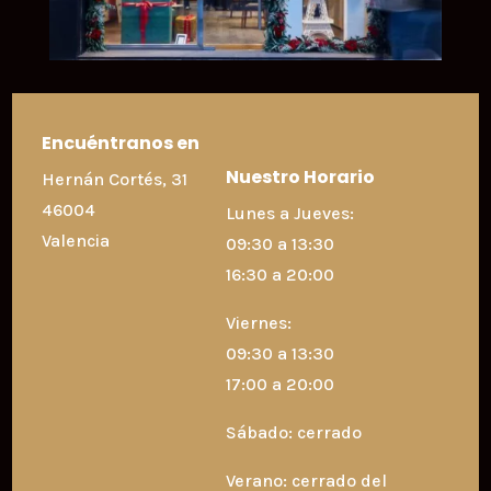
Encuéntranos en
Nuestro Horario
Hernán Cortés, 31
46004
Lunes a Jueves:
Valencia
09:30 a 13:30
16:30 a 20:00
Viernes:
09:30 a 13:30
17:00 a 20:00
Sábado: cerrado
Verano: cerrado del