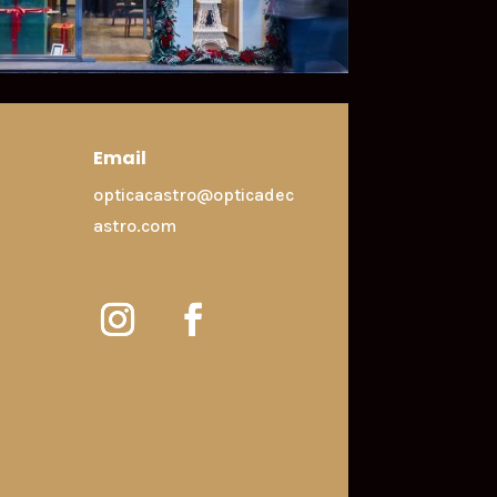
Email
opticacastro@opticadec
astro.com