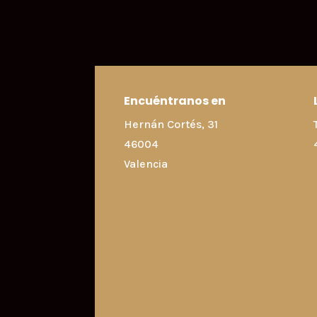
Encuéntranos en
Hernán Cortés, 31
46004
Valencia