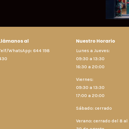
Llámanos al
Nuestro Horario
Telf/WhatsApp:
644 198
Lunes a Jueves:
430
09:30 a 13:30
16:30 a 20:00
Viernes:
09:30 a 13:30
17:00 a 20:00
Sábado: cerrado
Verano: cerrado del 8 al
30 de agosto