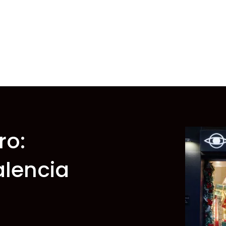
ro:
alencia